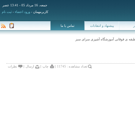
جمعه، 16 مرداد 05 -
13:41 عصر
كاربرمهمان -
ورود اعضاء
-
ثبت نام
پيشنهاد و انتقادات
تماس با ما
ه ی فوقانی آموزشگاه آشپزی سرای سبز
تعداد مشاهده : 11745
|
چاپ
|
ارسال
|
نظرات