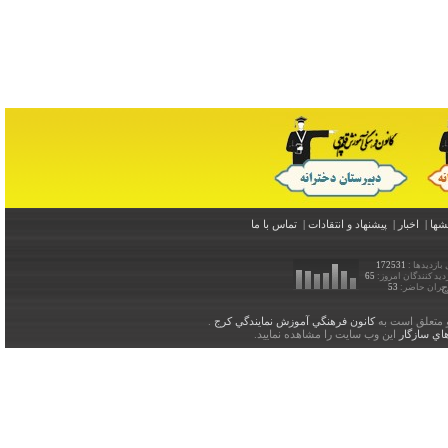
اخبار
|
پيشنهاد و انتقادات
|
تماس با ما
ها :
172531
ندگان امروز:
65
 حاضر:
53
لق است به
کانون فرهنگي آموزش نمايندگي کرج
.
ازگار
اين وب سايت را مشاهده نماييد.